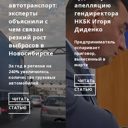
автотранспорт:
апелляцию
эксперты
гендиректора
объяснили с
НКБК Игоря
чем связан
Диденко
резкий рост
Предприниматель
выбросов в
оспаривает
Новосибирске
приговор,
вынесенный в
марте
За год в регионе на
240% увеличилось
количество грузовых
ЧИТАТЬ
автомобилей
СТАТЬЮ
ЧИТАТЬ
СТАТЬЮ