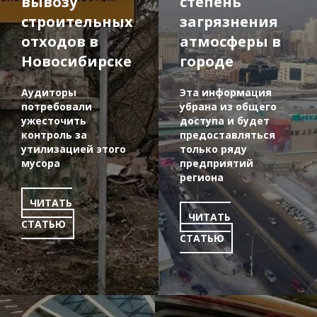
вывозу
степень
строительных
загрязнения
отходов в
атмосферы в
Новосибирске
городе
Аудиторы
Эта информация
потребовали
убрана из общего
ужесточить
доступа и будет
контроль за
предоставляться
утилизацией этого
только ряду
мусора
предприятий
региона
ЧИТАТЬ
ЧИТАТЬ
СТАТЬЮ
СТАТЬЮ