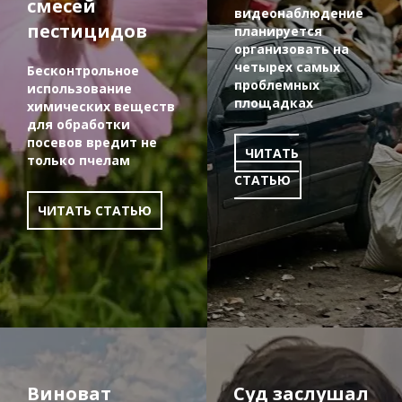
смесей
видеонаблюдение
пестицидов
планируется
организовать на
четырех самых
Бесконтрольное
проблемных
использование
площадках
химических веществ
для обработки
посевов вредит не
ЧИТАТЬ
только пчелам
СТАТЬЮ
ЧИТАТЬ СТАТЬЮ
Виноват
Суд заслушал