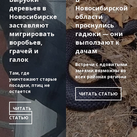
деревьев в
Новосибирской
Новосибирске
области
заставляют
проснулись
мигрировать
гадюки — они
воробьев,
выползают к
грачей и
дачам
галок
Встречи с ядовитыми
змеями возможны во
Там, где
всех районах региона
уничтожают старые
посадки, птиц не
остается
ЧИТАТЬ СТАТЬЮ
ЧИТАТЬ
СТАТЬЮ