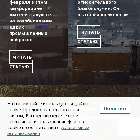
февраля в этом
относительного
микрорайоне
благополучия. Он
жители жалуются
оказался временным
на возобновление
едких
ЧИТАТЬ
промышленных
выбросов
СТАТЬЮ
ЧИТАТЬ
СТАТЬЮ
На нашем сайте используются файлы
Союз охраны птиц России призвал
Понятно
cookie. Продолжая пользоваться
сайтом, Вы подтверждаете свое
новосибирцев не поддерживать
согласие на использование файлов
бизнес на совах
cookie в соответствии с
условиями их
использования