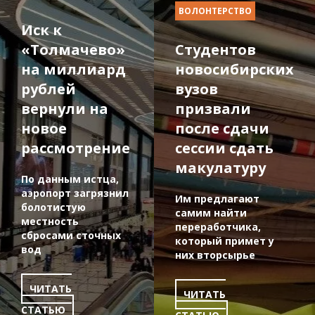
ВОЛОНТЕРСТВО
Иск к
«Толмачево»
Студентов
на миллиард
новосибирских
рублей
вузов
вернули на
призвали
новое
после сдачи
рассмотрение
сессии сдать
макулатуру
По данным истца,
аэропорт загрязнил
Им предлагают
болотистую
самим найти
местность
переработчика,
сбросами сточных
который примет у
вод
них вторсырье
ЧИТАТЬ
ЧИТАТЬ
СТАТЬЮ