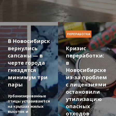
ПЕРЕРАБОТКА
В Новосибирск
вернулись
Кризис
сапсаны — в
переработки:
черте города
в
гнездятся
Новосибирске
минимум три
из-за проблем
пары
с лицензиями
остановили
Урбанизированные
утилизацию
птицы устраиваются
опасных
на крышах жилых
высоток и
отходов