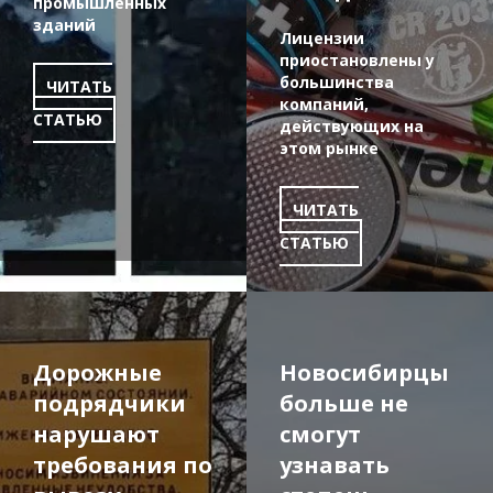
промышленных
зданий
Лицензии
приостановлены у
большинства
ЧИТАТЬ
компаний,
СТАТЬЮ
действующих на
этом рынке
ЧИТАТЬ
СТАТЬЮ
Дорожные
Новосибирцы
подрядчики
больше не
нарушают
смогут
требования по
узнавать