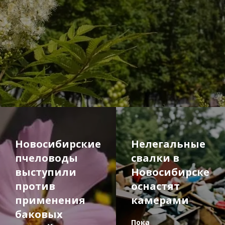
Новосибирские
Нелегальные
пчеловоды
свалки в
выступили
Новосибирске
против
оснастят
применения
камерами
баковых
Пока