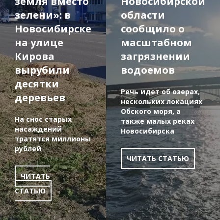
земля вместо
Новосибирской
зелени»: в
области
Новосибирске
сообщило о
на улице
масштабном
Кирова
загрязнении
вырубили
водоемов
десятки
Речь идет об озерах,
деревьев
нескольких локациях
Обского моря, а
На снос старых
также малых реках
насаждений
Новосибирска
тратятся миллионы
рублей
ЧИТАТЬ СТАТЬЮ
ЧИТАТЬ
СТАТЬЮ