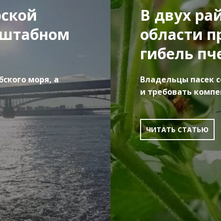
ской
В двух ра
сштабном
области п
гибель пч
бского моря, а
Владельцы пасек с
и требовать комп
ЧИТАТЬ СТАТЬЮ