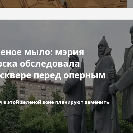
еное мыло: мэрия
ска обследовала
 сквере перед оперным
 в этой зеленой зоне планируют заменить