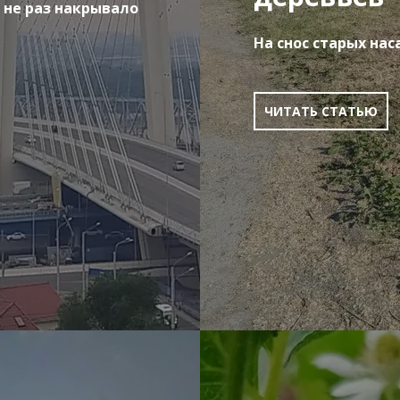
 не раз накрывало
На снос старых на
ЧИТАТЬ СТАТЬЮ