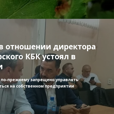
в отношении директора
ского КБК устоял в
и
по-прежнему запрещено управлять
ться на собственном предприятии