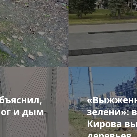
бъяснил,
«Выжженн
мог и дым
зелени»: 
Кирова вы
деревьев