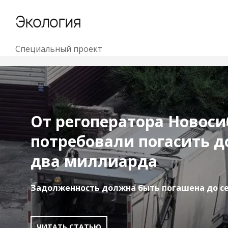
Экология
Специальный проект
От регоператора Новоси
потребовали погасить д
два миллиарда
Задолженность должна быть погашена до с
ЧИТАТЬ СТАТЬЮ