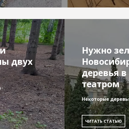
ти
Нужно зел
ны двух
Новосибир
деревья в
театром
а
Некоторые деревья
ЧИТАТЬ СТАТЬЮ