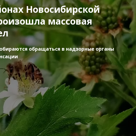
йонах Новосибирской
роизошла массовая
ел
обираются обращаться в надзорные органы
енсации