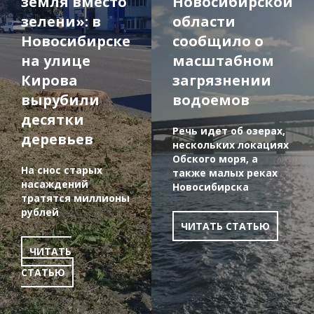
земля вместо
Новосибирской
зелени»: в
области
Новосибирске
сообщило о
на улице
масштабном
Кирова
загрязнении
вырубили
водоемов
десятки
Речь идет об озерах,
деревьев
нескольких локациях
Обского моря, а
На снос старых
также малых реках
насаждений
Новосибирска
тратятся миллионы
рублей
ЧИТАТЬ СТАТЬЮ
ЧИТАТЬ
СТАТЬЮ