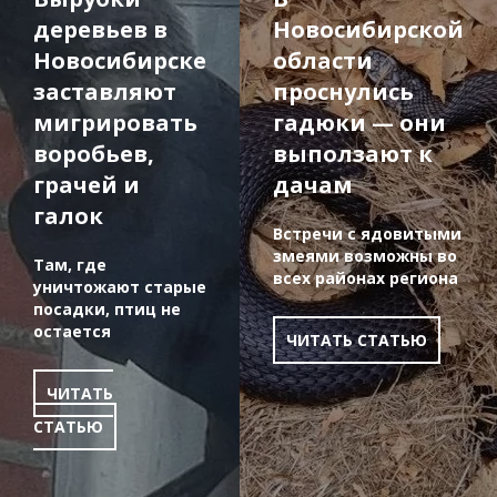
деревьев в
Новосибирской
Новосибирске
области
заставляют
проснулись
мигрировать
гадюки — они
воробьев,
выползают к
грачей и
дачам
галок
Встречи с ядовитыми
змеями возможны во
Там, где
всех районах региона
уничтожают старые
посадки, птиц не
остается
ЧИТАТЬ СТАТЬЮ
ЧИТАТЬ
СТАТЬЮ