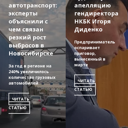
автотранспорт:
апелляцию
эксперты
гендиректора
объяснили с
НКБК Игоря
чем связан
Диденко
резкий рост
Предприниматель
выбросов в
оспаривает
Новосибирске
приговор,
вынесенный в
марте
За год в регионе на
240% увеличилось
количество грузовых
ЧИТАТЬ
автомобилей
СТАТЬЮ
ЧИТАТЬ
СТАТЬЮ