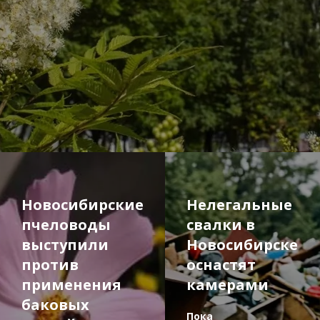
Новосибирские
Нелегальные
пчеловоды
свалки в
выступили
Новосибирске
против
оснастят
применения
камерами
баковых
Пока