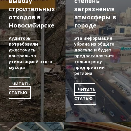
вывозу
степень
строительных
загрязнения
отходов в
атмосферы в
Новосибирске
городе
Аудиторы
Эта информация
потребовали
убрана из общего
ужесточить
доступа и будет
контроль за
предоставляться
утилизацией этого
только ряду
мусора
предприятий
региона
ЧИТАТЬ
ЧИТАТЬ
СТАТЬЮ
СТАТЬЮ