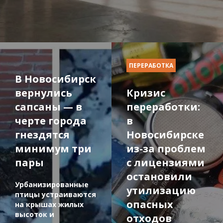
ПЕРЕРАБОТКА
В Новосибирск
вернулись
Кризис
сапсаны — в
переработки:
черте города
в
гнездятся
Новосибирске
минимум три
из-за проблем
пары
с лицензиями
остановили
Урбанизированные
утилизацию
птицы устраиваются
опасных
на крышах жилых
высоток и
отходов