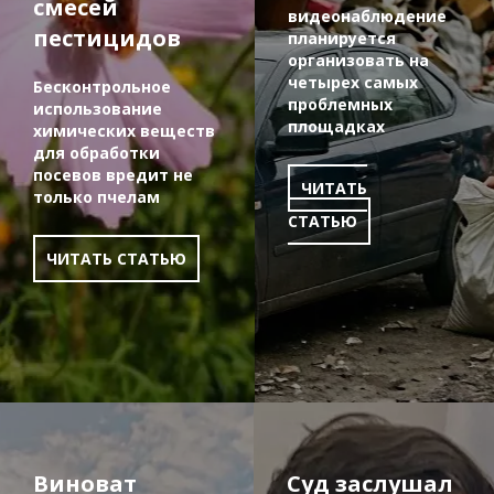
смесей
видеонаблюдение
пестицидов
планируется
организовать на
четырех самых
Бесконтрольное
проблемных
использование
площадках
химических веществ
для обработки
посевов вредит не
ЧИТАТЬ
только пчелам
СТАТЬЮ
ЧИТАТЬ СТАТЬЮ
Виноват
Суд заслушал