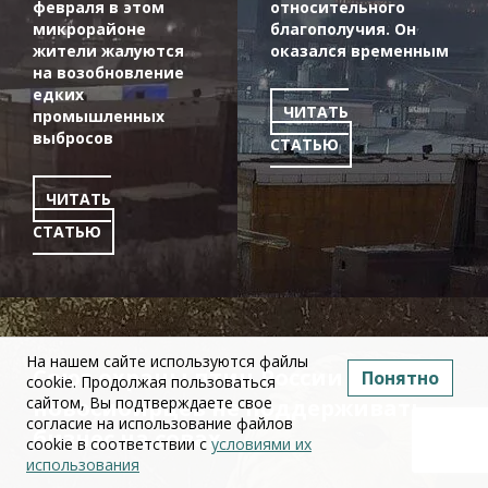
февраля в этом
относительного
микрорайоне
благополучия. Он
жители жалуются
оказался временным
на возобновление
едких
ЧИТАТЬ
промышленных
выбросов
СТАТЬЮ
ЧИТАТЬ
СТАТЬЮ
На нашем сайте используются файлы
Союз охраны птиц России призвал
Понятно
cookie. Продолжая пользоваться
сайтом, Вы подтверждаете свое
новосибирцев не поддерживать
согласие на использование файлов
бизнес на совах
cookie в соответствии с
условиями их
использования