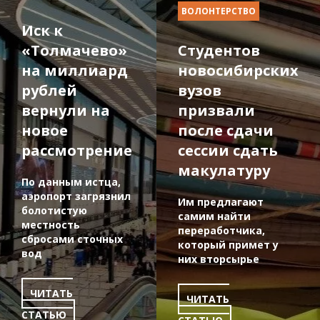
ВОЛОНТЕРСТВО
Иск к
«Толмачево»
Студентов
на миллиард
новосибирских
рублей
вузов
вернули на
призвали
новое
после сдачи
рассмотрение
сессии сдать
макулатуру
По данным истца,
аэропорт загрязнил
Им предлагают
болотистую
самим найти
местность
переработчика,
сбросами сточных
который примет у
вод
них вторсырье
ЧИТАТЬ
ЧИТАТЬ
СТАТЬЮ