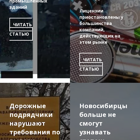
промышленных
зданий
Лицензии
приостановлены у
большинства
ЧИТАТЬ
компаний,
СТАТЬЮ
действующих на
этом рынке
ЧИТАТЬ
СТАТЬЮ
Дорожные
Новосибирцы
подрядчики
больше не
нарушают
смогут
требования по
узнавать