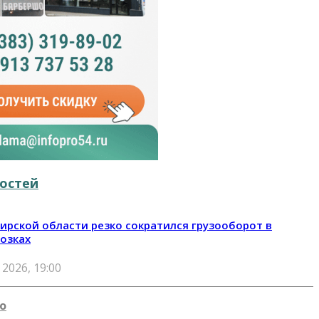
остей
ирской области резко сократился грузооборот в
озках
 2026, 19:00
о