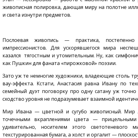
живописная полировка, дающая миру на полотне ил
и света изнутри предметов.
Послоевая живопись — практика, постепенно
импрессионистов. Для ускорявшегося мира неспе
казался тягостным и утомительным. Ну, как симфонич
как Пушкин для фаната «пирожковой» поэзии.
Зато уж те немногие художники, владеющие столь тр
вау-эффекта. Кстати, Анастасия равна Ивану по тех
семейный дуэт поговорку про одну сатану уж точно 
сходство уровня не подразумевает взаимной идентичн
Мир Ивана — цветной и сугубо живописный. Мир А
точечными вкраплениями цвета — прицельными 
удивительно, носителем этого светотеневого
текстурированная бумага, а холст и оргалит — плоскос