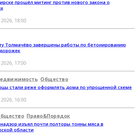
ирске прошёл митинг против нового закона о
ах
 2026, 18:00
ту Толмачёво завершены работы по бетонированию
 дорожек
 2026, 17:00
едвижимость
Общество
цы стали реже оформлять дома по упрощенной схеме
 2026, 16:00
бщество
Право&Порядок
надзор изъял почти полторы тонны мяса в
рской области