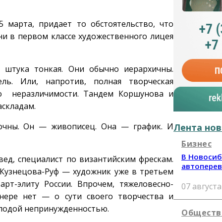
 марта, придает то обстоятельство, что
ни в первом классе художественного лицея
 штука тонкая. Они обычно иерархичны.
ь. Или, напротив, полная творческая
до неразличимости. Тандем Коршунова и
аскладам.
точны. Он — живописец. Она — график. И
Лента нов
Бизнес
В Новосиб
ед, специалист по византийским фрескам.
автоперев
 Кузнецова-Руф — художник уже в третьем
рт-элиту России. Впрочем, тяжеловесно-
07 августа
нере нет — о сути своего творчества и
олодой непринужденностью.
Обществ