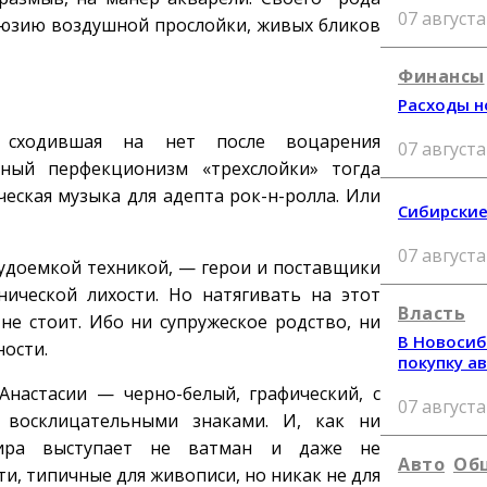
07 августа
люзию воздушной прослойки, живых бликов
Финансы
Расходы н
 сходившая на нет после воцарения
07 августа
шный перфекционизм «трехслойки» тогда
еская музыка для адепта рок-н-ролла. Или
Сибирские
07 августа
удоемкой техникой, — герои и поставщики
нической лихости. Но натягивать на этот
Власть
не стоит. Ибо ни супружеское родство, ни
В Новосиб
ости.
покупку а
настасии — черно-белый, графический, с
07 августа
восклицательными знаками. И, как ни
 мира выступает не ватман и даже не
Авто
Об
ти, типичные для живописи, но никак не для