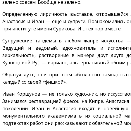
зелено совсем. Вообще не зелено.
Определенную лиричность выставке, открывшейся 5
Анастасия и Иван — еще и супруги. Познакомились о
при институте имени Сурикова. И с тех пор вместе.
Супружеские тандемы в любом жанре искусства —
Ведущий и ведомый, вдохновитель и исполнител
зеркальность, растворение в манере друг друга 
Кузнецовой-Руф — вариант, альтернативный обоим р
Образуя дуэт, они при этом абсолютно самодоста
каждый со своей «фишкой».
Иван Коршунов — не только художник, но искусствов
Занимался реставрацией фресок на Кипре. Анастасия
поколении. Иван и Анастасия входят в новейшую а
монументального академизма в их социальной ма
подтекстах работ они рассказывают с обаятельной м