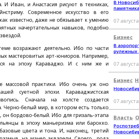
В Новосиб
. И Иван, и Анастасия рисуют в техниках,
памятник
стриму. Современное искусство в его
ак известно, даже не обязывает к умению
07 августа
ятных начертательных навыков, подобно
 звездой.
Бизнес
В аэропор
теме возражают деятельно. Ибо по части
рулежных
амых мастеровитых арт-юниоров. Например,
лся на эпоху Караваджо. И с ним же и
07 августа
Бизнес
Н
е массовой практики. Ибо очень уж оно
Новосибир
ашей суетной эпохи. Караваджистская
опись. Сначала на холсте создается
07 августа
 Черно-белый мир, в котором есть только
 он бордово-белый. Ибо для гризаль-этапа
Власть
О
льянцы в эпоху маньеризма или барокко.
Роспотреб
азовые цвета и тона. И, наконец, третий
Новосиби
 размыв, на манер акварели. Своего рода