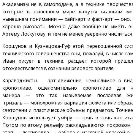
Академизм не в самоподаче, а в технике творчества
которые в нынешнем мире кажутся вызовом мейн
нынешнем понимании — хайп-арт и фаст-арт — оно, к
хорошо рисовать. Можно даже вообще не иметь вн
Артему Лоскутову, и тем не менее уверенно числиться
Коршунов и Кузнецова-Руф этой перекошенной сис
технического совершенства они, пожалуй, в числе с
Иван рисует в технике, расцвет которой прише
отождествляется в сознании рядового зрителя.
Караваджисты — арт-движение, немыслимое в вид
кропотливо, ошеломительно кропотливо для н
манера — это так называемая послоевая жив
гризаль — монохромная вариация сюжета или образа.
светотени и пластические объемы предметов. Точнее,
Коршунов использует умбру — точь в точь как ита
Потом по этому рельефу раскладываются покровом б
этап — лессировка — работа с масляной краской в