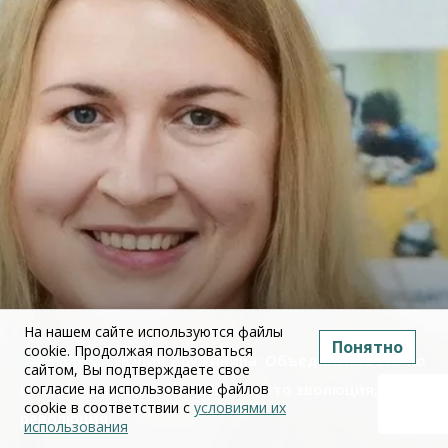
На нашем сайте используются файлы
Понятно
cookie. Продолжая пользоваться
Юлия Дружинина: Объединение ЕГЭ по
сайтом, Вы подтверждаете свое
согласие на использование файлов
истории и обществознанию — это эволюция, а не
cookie в соответствии с
условиями их
революция
использования