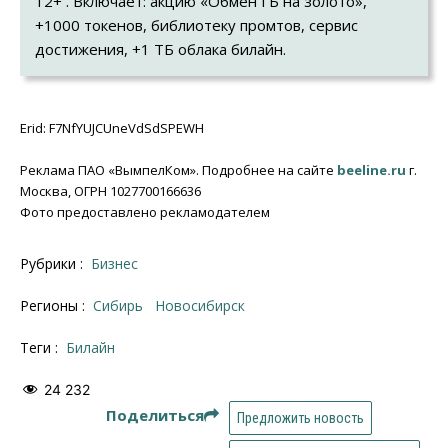
12+ . Включает: акцию «Обмен ГБ на золото»,
+1000 токенов, библиотеку промтов, сервис
достижения, +1 ТБ облака билайн.
Erid: F7NfYUJCUneVdSdSPEWH
Реклама ПАО «ВымпелКом». Подробнее на сайте
beeline.ru
г.
Москва, ОГРН 1027700166636
Фото предоставлено рекламодателем
Рубрики :
Бизнес
Регионы :
Сибирь
Новосибирcк
Теги :
Билайн
24 232
Поделиться
Предложить новость