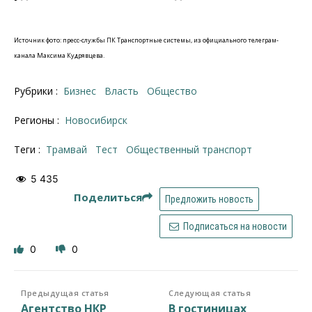
Источник фото: пресс-службы ПК Транспортные системы, из официального телеграм-
канала Максима Кудрявцева.
Рубрики :
Бизнес
Власть
Общество
Регионы :
Новосибирск
Теги :
Трамвай
тест
общественный транспорт
5 435
Поделиться
Предложить новость
Подписаться на новости
0
0
Предыдущая статья
Следующая статья
Агентство НКР
В гостиницах