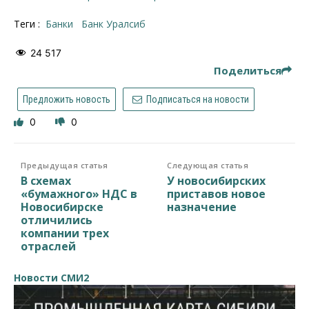
Теги :
банки
Банк Уралсиб
24 517
Поделиться
Предложить новость
Подписаться на новости
0
0
Предыдущая статья
Следующая статья
В схемах
У новосибирских
«бумажного» НДС в
приставов новое
Новосибирске
назначение
отличились
компании трех
отраслей
Новости СМИ2