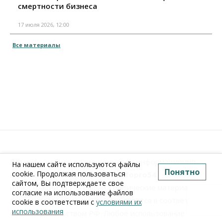
смертности бизнеса
17 июля 2026, 12:00
Все материалы
Вся информация, размещенная на информационно-
На нашем сайте используются файлы
Понятно
cookie. Продолжая пользоваться
аналитическом портале
www.Infopro54.ru
(тексты,
сайтом, Вы подтверждаете свое
иллюстрации, фотографии, графические материалы,
согласие на использование файлов
элементы дизайна, видео), охраняется в соответствии
cookie в соответствии с
условиями их
использования
с законодательством РФ. Любое использование