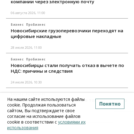
компании через электронную почту
06 августа 2026, 11:00
Бизнес
ПроБизнес
Новосибирские грузоперевозчики переходят на
цифровые накладные
28 июля 2026, 11:00
Бизнес
ПроБизнес
Новосибирцы стали получать отказ в вычете по
НДС: причины и следствия
24 июля 2026, 10:30
Бизнес
ПроБизнес
На нашем сайте используются файлы
Новосибирская область вошла в топ регионов по
Понятно
cookie. Продолжая пользоваться
смертности бизнеса
сайтом, Вы подтверждаете свое
согласие на использование файлов
17 июля 2026, 12:00
cookie в соответствии с
условиями их
использования
Все материалы