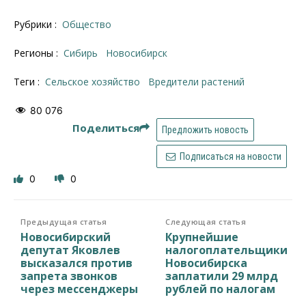
Рубрики :
Общество
Регионы :
Сибирь
Новосибирск
Теги :
сельское хозяйство
вредители растений
80 076
Поделиться
Предложить новость
Подписаться на новости
0
0
Предыдущая статья
Следующая статья
Новосибирский
Крупнейшие
депутат Яковлев
налогоплательщики
высказался против
Новосибирска
запрета звонков
заплатили 29 млрд
через мессенджеры
рублей по налогам