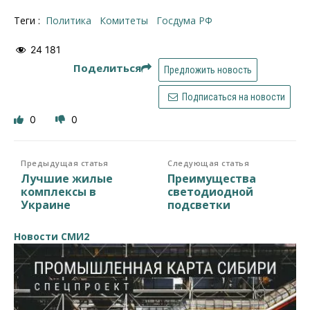
Теги :
политика
комитеты
Госдума РФ
24 181
Поделиться
Предложить новость
Подписаться на новости
0
0
Предыдущая статья
Следующая статья
Лучшие жилые
Преимущества
комплексы в
светодиодной
Украине
подсветки
Новости СМИ2