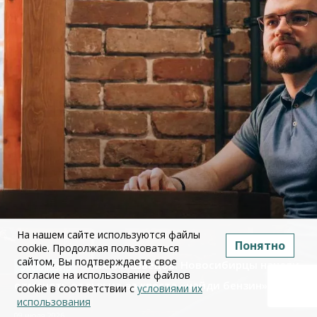
На нашем сайте используются файлы
Понятно
cookie. Продолжая пользоваться
сайтом, Вы подтверждаете свое
Михаил Швецов: Новосибирцы начали
согласие на использование файлов
отменять отдых из-за квеста «найди бензин»
cookie в соответствии с
условиями их
использования
09 июля 2026