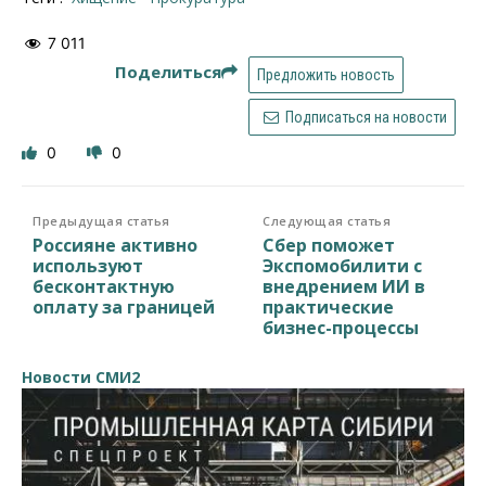
7 011
Поделиться
Предложить новость
Подписаться на новости
0
0
Предыдущая статья
Следующая статья
Россияне активно
Сбер поможет
используют
Экспомобилити с
бесконтактную
внедрением ИИ в
оплату за границей
практические
бизнес-процессы
Новости СМИ2