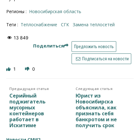
Регионы :
Новосибирская область
Теги :
теплоснабжение
СГК
замена теплосетей
13 849
Поделиться
Предложить новость
Подписаться на новости
1
0
Предыдущая статья
Следующая статья
Серийный
Юрист из
поджигатель
Новосибирска
мусорных
объяснила, как
контейнеров
признать себя
работает в
банкротом и не
Искитиме
получить срок
Новости СМИ2