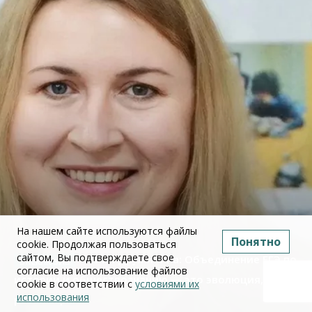
На нашем сайте используются файлы
Понятно
cookie. Продолжая пользоваться
сайтом, Вы подтверждаете свое
Юлия Дружинина: Объединение ЕГЭ по
согласие на использование файлов
истории и обществознанию — это эволюция, а не
cookie в соответствии с
условиями их
использования
революция