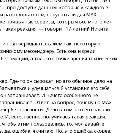
которые прямым текстом говорят, что не так с
ь, про доступ к данным, которые у каждого в
ти разговоры о том, покупать ли для MAX
 же привычные сервисы, которым все много лет
у такая реакция, — говорит 17-летний Никита.
ти подтверждают, скажем так, некоторую
ийскому мессенджеру. Есть она и среди
без эмоций, а только с точки зрения технических
р. Где-то он сыроват, но это обычное дело на
батываться и улучшаться. Я установил его себе
 он запрашивает. И ничего особенного не
запрашивают. Ответ на вопрос, почему на MAX
ибербезопасности. Дело в том, что его начали
. И, естественно, получилась такая реакция:
, чтобы этим пользовались, то, мол,давайте
, да, ошибка, я считаю. Но, это ошибка, скорее,