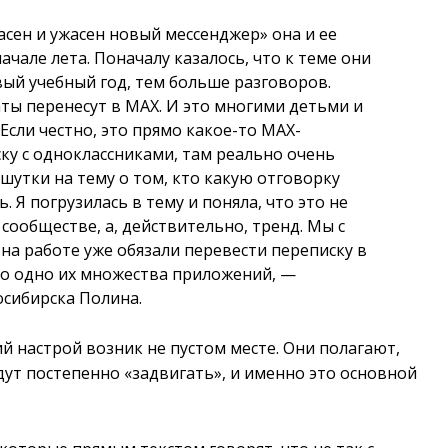
пасен и ужасен новый мессенджер» она и ее
ачале лета. Поначалу казалось, что к теме они
вый учебный год, тем больше разговоров.
ты перенесут в MAX. И это многими детьми и
сли честно, это прямо какое-то MAX-
ку с одноклассниками, там реально очень
шутки на тему о том, кто какую отговорку
. Я погрузилась в тему и поняла, что это не
сообществе, а, действительно, тренд. Мы с
 на работе уже обязали перевести переписку в
то одно их множества приложений, —
осибирска Полина.
й настрой возник не пустом месте. Они полагают,
ут постепенно «задвигать», и именно это основной