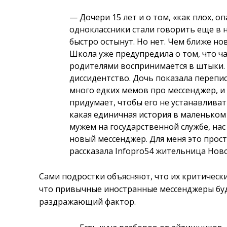
— Дочери 15 лет и о том, «как плох, о
одноклассники стали говорить еще в н
быстро остынут. Но нет. Чем ближе но
Школа уже предупредила о том, что ча
родителями воспринимается в штыки. Е
диссидентство. Дочь показала перепис
много едких мемов про мессенджер, и 
придумает, чтобы его не устанавливать
какая единичная история в маленьком 
мужем на государственной службе, нас
новый мессенджер. Для меня это прос
рассказала Infopro54 жительница Нов
Сами подростки объясняют, что их критически
что привычные иностранные мессенджеры буд
раздражающий фактор.