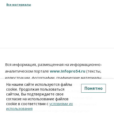
Все материалы
Вся информация, размещенная на информационно-
аналитическом портале
www.Infopro54.ru
(тексты,
иллюстрации, фотографии, графические материалы,
элементы дизайна, видео), охраняется в соответствии
На нашем сайте используются файлы
Понятно
cookie. Продолжая пользоваться
с законодательством РФ. Любое использование
сайтом, Вы подтверждаете свое
текстовых материалов допускается только при
согласие на использование файлов
cookie в соответствии с
условиями их
соблюдении правил перепечатки и при упоминании
использования
Infopro54.ru и наличии активной гиперссылки