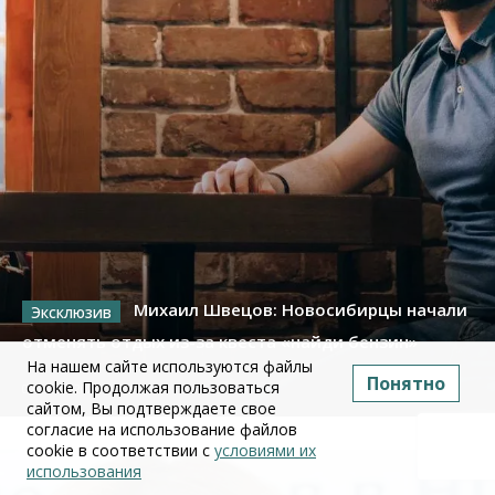
Михаил Швецов: Новосибирцы начали
отменять отдых из-за квеста «найди бензин»
На нашем сайте используются файлы
Понятно
cookie. Продолжая пользоваться
09 июля 2026
сайтом, Вы подтверждаете свое
согласие на использование файлов
cookie в соответствии с
условиями их
использования