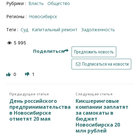
Рубрики :
Власть
Общество
Регионы :
Новосибирск
Теги :
суд
капитальный ремонт
задолженность
5 995
Поделиться
Предложить новость
Подписаться на новости
0
1
Предыдущая статья
Следующая статья
День российского
Кикшеринговые
предпринимательства
компании заплатят
в Новосибирске
за самокаты в
отметят 20 мая
бюджет
Новосибирска 20
млн рублей