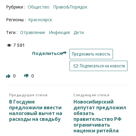
Рубрики :
Общество
Право&Порядок
Регионы :
Красноярск
Теги :
отравление
инфекция
дети
7 591
Поделиться
Предложить новость
Подписаться на новости
0
0
Предыдущая статья
Следующая статья
В Госдуме
Новосибирский
предложили ввести
депутат предложил
налоговый вычет на
обязать
расходы на свадьбу
правительство РФ
ограничивать
наценки ритейла