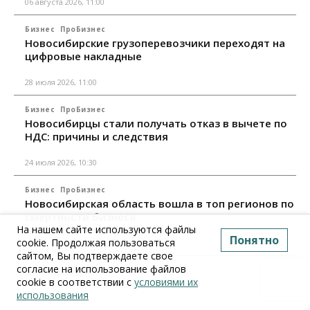
06 августа 2026, 11:00
Бизнес
ПроБизнес
Новосибирские грузоперевозчики переходят на
цифровые накладные
28 июля 2026, 11:00
Бизнес
ПроБизнес
Новосибирцы стали получать отказ в вычете по
НДС: причины и следствия
24 июля 2026, 10:30
Бизнес
ПроБизнес
Новосибирская область вошла в топ регионов по
смертности бизнеса
На нашем сайте используются файлы
Понятно
cookie. Продолжая пользоваться
17 июля 2026, 12:00
сайтом, Вы подтверждаете свое
согласие на использование файлов
Все материалы
cookie в соответствии с
условиями их
использования