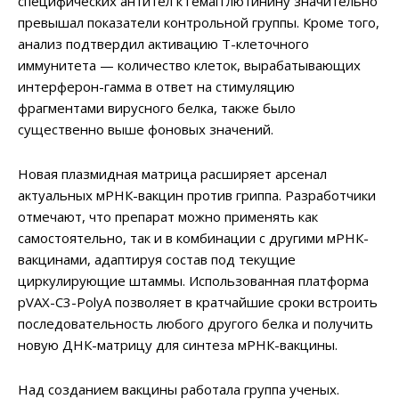
специфических антител к гемагглютинину значительно
превышал показатели контрольной группы. Кроме того,
анализ подтвердил активацию T-клеточного
иммунитета — количество клеток, вырабатывающих
интерферон-гамма в ответ на стимуляцию
фрагментами вирусного белка, также было
существенно выше фоновых значений.
Новая плазмидная матрица расширяет арсенал
актуальных мРНК-вакцин против гриппа. Разработчики
отмечают, что препарат можно применять как
самостоятельно, так и в комбинации с другими мРНК-
вакцинами, адаптируя состав под текущие
циркулирующие штаммы. Использованная платформа
pVAX-C3-PolyA позволяет в кратчайшие сроки встроить
последовательность любого другого белка и получить
новую ДНК-матрицу для синтеза мРНК-вакцины.
Над созданием вакцины работала группа ученых.