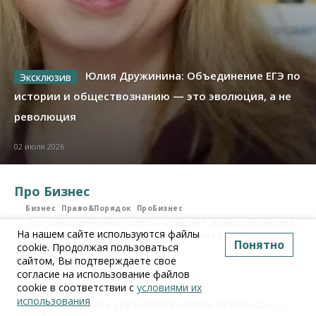
Юлия Дружинина: Объединение ЕГЭ по
истории и обществознанию — это эволюция, а не
революция
02 июля 2026
Про Бизнес
Бизнес
Право&Порядок
ПроБизнес
Злоумышленники опять атакуют новосибирские
На нашем сайте используются файлы
компании через электронную почту
Понятно
cookie. Продолжая пользоваться
сайтом, Вы подтверждаете свое
06 августа 2026, 11:00
согласие на использование файлов
cookie в соответствии с
условиями их
Бизнес
ПроБизнес
использования
Новосибирские грузоперевозчики переходят на