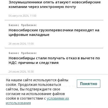
Злоумышленники опять атакуют новосибирские
компании через электронную почту
06 августа 2026, 11:00
Бизнес
ПроБизнес
Новосибирские грузоперевозчики переходят на
цифровые накладные
28 июля 2026, 11:00
Бизнес
ПроБизнес
Новосибирцы стали получать отказ в вычете по
НДС: причины и следствия
24 июля 2026, 10:30
На нашем сайте используются файлы
Бизнес
ПроБизнес
Понятно
cookie. Продолжая пользоваться
Новосибирская область вошла в топ регионов по
сайтом, Вы подтверждаете свое
смертности бизнеса
согласие на использование файлов
cookie в соответствии с
условиями их
17 июля 2026, 12:00
использования