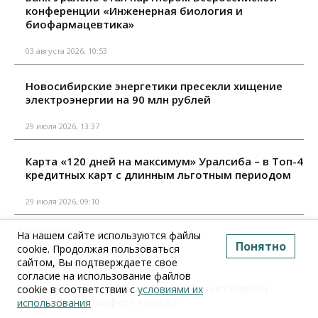
конференции «Инженерная биология и
биофармацевтика»
03 августа 2026, 10:53
Новосибирские энергетики пресекли хищение
электроэнергии на 90 млн рублей
29 июля 2026, 13:37
Карта «120 дней на максимум» Уралсиба – в Топ-4
кредитных карт с длинным льготным периодом
29 июля 2026, 09:10
Все материалы
На нашем сайте используются файлы
Понятно
cookie. Продолжая пользоваться
сайтом, Вы подтверждаете свое
Бизнес календарь
согласие на использование файлов
Фонд «Больше хорошего!» собирает Новосибирск
cookie в соответствии с
условиями их
на главный экофест города
использования