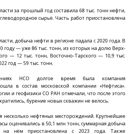
асти за прошлый год составила 68 тыс. тонн нефти,
углеводородное сырьё. Часть работ приостановлена
ти, добыча нефти в регионе падала с 2020 года. В
020 году — уже 86 тыс. тонн, из которых на долю Верх-
ого — 12 тыс. тонн, Восточно-Тарского — 10,9 тыс.
022 год — 59 тыс. тонн.
дениях НСО долгое время была компания
вошла в состав московской компании «Нефтиса».
гии и геофизики СО РАН отмечали, что после этого
ратились, бурение новых скважин не велось.
ся несколько нефтяных месторождений. Крупнейшее
пасы оценивались в 50,1 млн тонн, суммарная добыча
 на нём приостановлена с 2023 года. Также