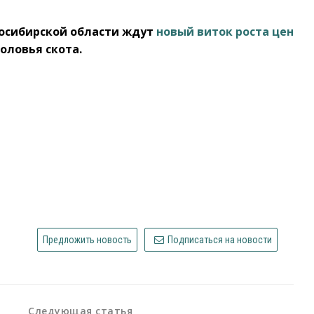
восибирской области ждут
новый виток роста цен
головья скота.
Предложить новость
Подписаться на новости
Следующая статья