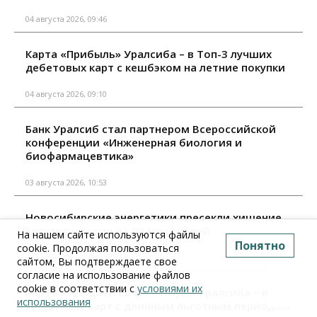
04 августа 2026, 09:46
Карта «Прибыль» Уралсиба – в Топ-3 лучших
дебетовых карт с кешбэком на летние покупки
04 августа 2026, 09:10
Банк Уралсиб стал партнером Всероссийской
конференции «Инженерная биология и
биофармацевтика»
03 августа 2026, 10:53
Новосибирские энергетики пресекли хищение
электроэнергии на 90 млн рублей
На нашем сайте используются файлы
Понятно
cookie. Продолжая пользоваться
29 июля 2026, 13:37
сайтом, Вы подтверждаете свое
согласие на использование файлов
cookie в соответствии с
условиями их
Карта «120 дней на максимум» Уралсиба – в Топ-4
использования
кредитных карт с длинным льготным периодом