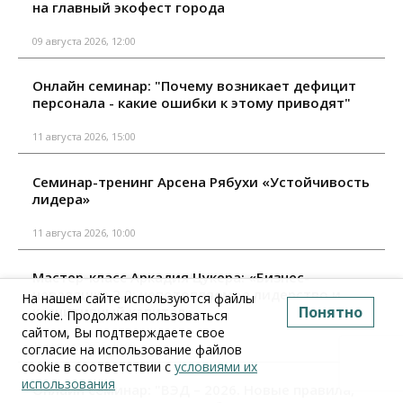
на главный экофест города
09 августа 2026, 12:00
Онлайн семинар: "Почему возникает дефицит
персонала - какие ошибки к этому приводят"
11 августа 2026, 15:00
Семинар-тренинг Арсена Рябухи «Устойчивость
лидера»
11 августа 2026, 10:00
Мастер-класс Аркадия Цукера: «Бизнес-
неваляшка 2.0: непотопляемое лидерство и
На нашем сайте используются файлы
когнитивный капитал»
Понятно
cookie. Продолжая пользоваться
сайтом, Вы подтверждаете свое
18 августа 2026, 10:00
согласие на использование файлов
cookie в соответствии с
условиями их
использования
Онлайн семинар: "ВЭД – 2026. Новые правила,