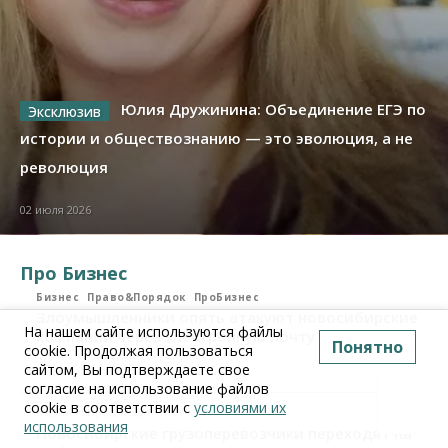
Юлия Дружинина: Объединение ЕГЭ по
истории и обществознанию — это эволюция, а не
революция
02 июля 2026
Про Бизнес
Бизнес
Право&Порядок
ПроБизнес
Злоумышленники опять атакуют новосибирские
На нашем сайте используются файлы
компании через электронную почту
Понятно
cookie. Продолжая пользоваться
сайтом, Вы подтверждаете свое
06 августа 2026, 11:00
согласие на использование файлов
cookie в соответствии с
условиями их
Бизнес
ПроБизнес
использования
Новосибирские грузоперевозчики переходят на