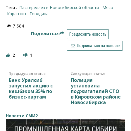
Теги :
пастереллез в Новосибирской области
мясо
карантин
говядина
7 584
Поделиться
Предложить новость
Подписаться на новости
2
1
Предыдущая статья
Следующая статья
Банк Уралсиб
Полиция
запустил акцию с
установила
кешбэком 35% по
поджигателей СТО
бизнес-картам
в Кировском районе
Новосибирска
Новости СМИ2