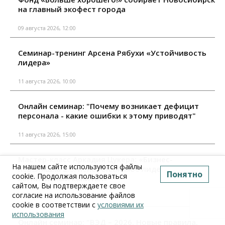
на главный экофест города
09 августа 2026, 12:00
Семинар-тренинг Арсена Рябухи «Устойчивость
лидера»
11 августа 2026, 10:00
Онлайн семинар: "Почему возникает дефицит
персонала - какие ошибки к этому приводят"
11 августа 2026, 15:00
Мастер-класс Аркадия Цукера: «Бизнес-
На нашем сайте используются файлы
неваляшка 2.0: непотопляемое лидерство и
Понятно
cookie. Продолжая пользоваться
когнитивный капитал»
сайтом, Вы подтверждаете свое
согласие на использование файлов
18 августа 2026, 10:00
cookie в соответствии с
условиями их
использования
Онлайн семинар: "ВЭД – 2026. Новые правила,