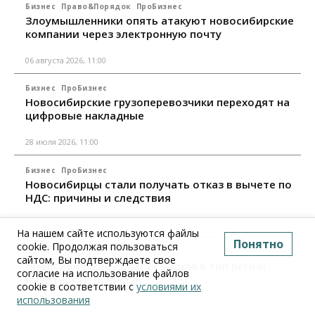
Бизнес
Право&Порядок
ПроБизнес
Злоумышленники опять атакуют новосибирские
компании через электронную почту
06 августа 2026, 11:00
Бизнес
ПроБизнес
Новосибирские грузоперевозчики переходят на
цифровые накладные
28 июля 2026, 11:00
Бизнес
ПроБизнес
Новосибирцы стали получать отказ в вычете по
НДС: причины и следствия
24 июля 2026, 10:30
На нашем сайте используются файлы
Понятно
cookie. Продолжая пользоваться
Бизнес
ПроБизнес
сайтом, Вы подтверждаете свое
Новосибирская область вошла в топ регионов по
согласие на использование файлов
смертности бизнеса
cookie в соответствии с
условиями их
использования
17 июля 2026, 12:00