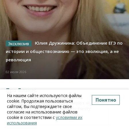
Юлия Дружинина: Объединение ЕГЭ по
истории и обществознанию — это эволюция, а не
революция
02 июля 2026
Про Бизнес
На нашем сайте используются файлы
Бизнес
Право&Порядок
ПроБизнес
Понятно
cookie. Продолжая пользоваться
Злоумышленники опять атакуют новосибирские
сайтом, Вы подтверждаете свое
компании через электронную почту
согласие на использование файлов
cookie в соответствии с
условиями их
06 августа 2026, 11:00
использования