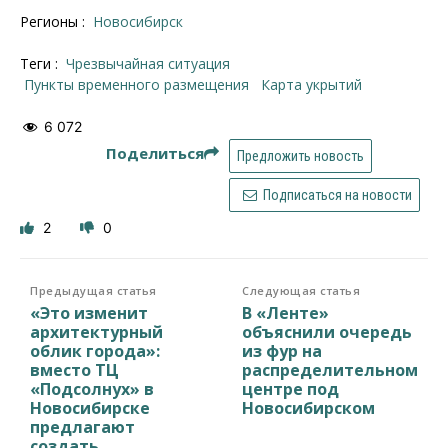
Регионы :
Новосибирск
Теги :
чрезвычайная ситуация
пункты временного размещения
карта укрытий
6 072
Поделиться
Предложить новость
Подписаться на новости
2
0
Предыдущая статья
Следующая статья
«Это изменит
В «Ленте»
архитектурный
объяснили очередь
облик города»:
из фур на
вместо ТЦ
распределительном
«Подсолнух» в
центре под
Новосибирске
Новосибирском
предлагают
создать