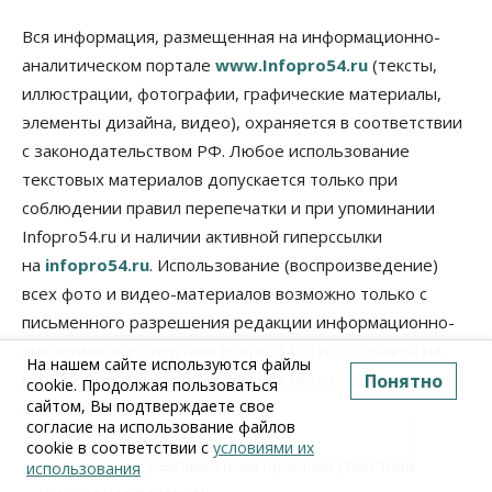
Вся информация, размещенная на информационно-
аналитическом портале
www.Infopro54.ru
(тексты,
иллюстрации, фотографии, графические материалы,
элементы дизайна, видео), охраняется в соответствии
с законодательством РФ. Любое использование
текстовых материалов допускается только при
соблюдении правил перепечатки и при упоминании
Infopro54.ru и наличии активной гиперссылки
на
infopro54.ru
. Использование (воспроизведение)
всех фото и видео-материалов возможно только с
письменного разрешения редакции информационно-
аналитического портала Infopro54.ru и со ссылкой на
На нашем сайте используются файлы
портал. Редакция Infopro54.ru не несет
Понятно
cookie. Продолжая пользоваться
сайтом, Вы подтверждаете свое
ответственность за:
согласие на использование файлов
cookie в соответствии с
условиями их
содержание рекламных материалов (текстовая и
использования