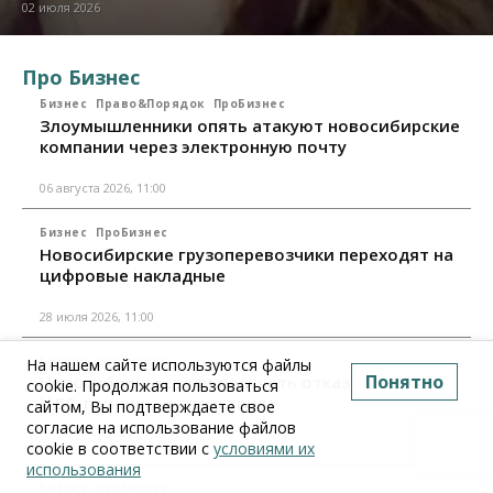
02 июля 2026
Про Бизнес
Бизнес
Право&Порядок
ПроБизнес
Злоумышленники опять атакуют новосибирские
компании через электронную почту
06 августа 2026, 11:00
Бизнес
ПроБизнес
Новосибирские грузоперевозчики переходят на
цифровые накладные
28 июля 2026, 11:00
Бизнес
ПроБизнес
На нашем сайте используются файлы
Понятно
Новосибирцы стали получать отказ в вычете по
cookie. Продолжая пользоваться
НДС: причины и следствия
сайтом, Вы подтверждаете свое
согласие на использование файлов
24 июля 2026, 10:30
cookie в соответствии с
условиями их
использования
Бизнес
ПроБизнес