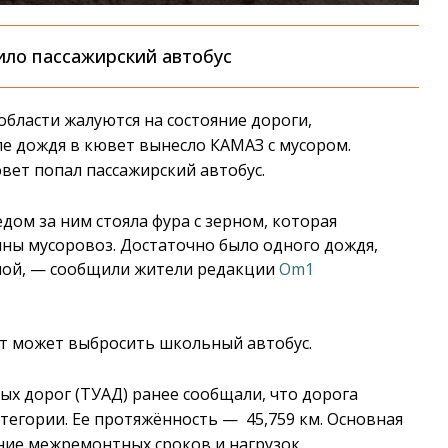
ило пассажирский автобус
бласти жалуются на состояние дороги,
ле дождя в кювет вынесло КАМАЗ с мусором.
вет попал пассажирский автобус.
едом за ним стояла фура с зерном, которая
ины мусоровоз. Достаточно было одного дождя,
мой, — сообщили жители редакции
Om1
ет может выбросить школьный автобус.
х дорог (ТУАД) ранее сообщали, что дорога
тегории. Ее протяжённость — 45,759 км. Основная
ие межремонтных сроков и нагрузок