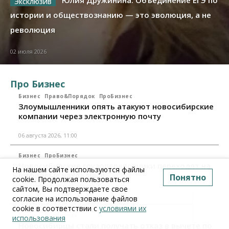
Юлия Дружинина: Объединение ЕГЭ по
истории и обществознанию — это эволюция, а не
революция
02 июля 2026
Про Бизнес
Бизнес
Право&Порядок
ПроБизнес
Злоумышленники опять атакуют новосибирские
компании через электронную почту
06 августа 2026, 11:00
Бизнес
ПроБизнес
Новосибирские грузоперевозчики переходят на
На нашем сайте используются файлы
цифровые накладные
Понятно
cookie. Продолжая пользоваться
сайтом, Вы подтверждаете свое
28 июля 2026, 11:00
согласие на использование файлов
cookie в соответствии с
условиями их
Бизнес
ПроБизнес
использования
Новосибирцы стали получать отказ в вычете по