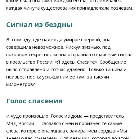
какой была она сама. Каждый её шаг отслеживался,
каждая минута существования принадлежала хозяевам.
Сигнал из бездны
В этом аду, где надежда умирает первой, она
совершила невозможное. Рискуя жизнью, под
покровом секретности она отправила отчаянный сигнал
в посольство России: «Я здесь. Спасите». Сообщение
было отправлено и тотчас удалено. Только тишина и
неизвестность: услышат ли её там, за тысячи
километров?
Голос спасения
И чудо произошло. Голос из дома — представитель
МВД России — связался с ней и произнес те самые
слова, которые она ждала с замиранием сердца: «Мы
знаем о вас. Мы идём». Для девушки, которая до этой