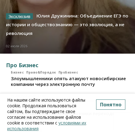
Юлия Дружинина: Объединение ЕГЭ по
истории и обществознанию — это эволюция, а не
революция
02 июля 2026
Про Бизнес
Бизнес
Право&Порядок
ПроБизнес
Злоумышленники опять атакуют новосибирские
компании через электронную почту
06 августа 2026, 11:00
На нашем сайте используются файлы
Понятно
cookie. Продолжая пользоваться
Бизнес
ПроБизнес
сайтом, Вы подтверждаете свое
Новосибирские грузоперевозчики переходят на
согласие на использование файлов
цифровые накладные
cookie в соответствии с
условиями их
использования
28 июля 2026, 11:00