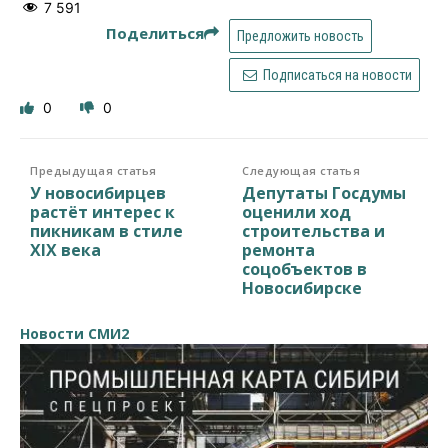
7 591
Поделиться
Предложить новость
Подписаться на новости
0
0
Предыдущая статья
Следующая статья
У новосибирцев
Депутаты Госдумы
растёт интерес к
оценили ход
пикникам в стиле
строительства и
XIX века
ремонта
соцобъектов в
Новосибирске
Новости СМИ2