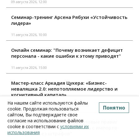
09 августа 2026, 12:00
Семинар-тренинг Арсена Рябухи «Устойчивость
лидера»
11 августа 2026, 10:00
Онлайн семинар: "Почему возникает дефицит
персонала - какие ошибки к этому приводят"
11 августа 2026, 15:00
Мастер-класс Аркадия Цукера: «Бизнес-
неваляшка 2.0: непотопляемое лидерство и
когнитивный капитал»
На нашем сайте используются файлы
18 августа 2026, 10:00
Понятно
cookie. Продолжая пользоваться
сайтом, Вы подтверждаете свое
согласие на использование файлов
Онлайн семинар: "ВЭД – 2026. Новые правила,
cookie в соответствии с
условиями их
налоги и проверки. Как работать с импортом и
использования
экспортом без штрафов"