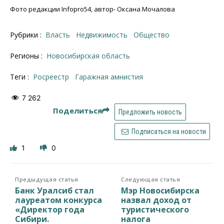
Фото редакции Infopro54, автор- Оксана Мочалова
Рубрики :
Власть
Недвижимость
Общество
Регионы :
Новосибирская область
Теги :
Росреестр
гаражная амнистия
7 262
Поделиться
Предложить новость
Подписаться на новости
1
0
Предыдущая статья
Следующая статья
Банк Уралсиб стал
Мэр Новосибирска
лауреатом конкурса
назвал доход от
«Директор года
туристического
Сибири.
налога