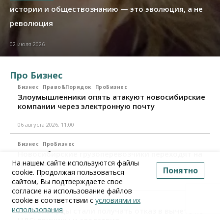
истории и обществознанию — это эволюция, а не
революция
02 июля 2026
Про Бизнес
Бизнес
Право&Порядок
ПроБизнес
Злоумышленники опять атакуют новосибирские
компании через электронную почту
06 августа 2026, 11:00
Бизнес
ПроБизнес
Новосибирские грузоперевозчики переходят на
На нашем сайте используются файлы
цифровые накладные
Понятно
cookie. Продолжая пользоваться
сайтом, Вы подтверждаете свое
28 июля 2026, 11:00
согласие на использование файлов
cookie в соответствии с
условиями их
Бизнес
ПроБизнес
использования
Новосибирцы стали получать отказ в вычете по