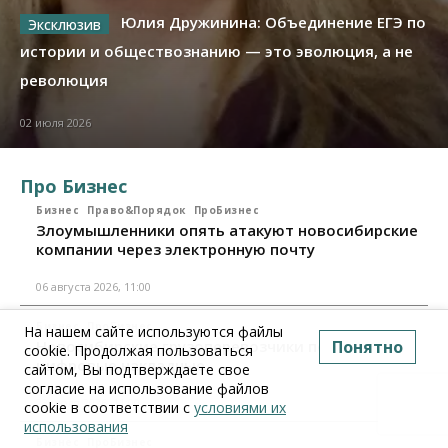
Юлия Дружинина: Объединение ЕГЭ по
истории и обществознанию — это эволюция, а не
революция
02 июля 2026
Про Бизнес
Бизнес
Право&Порядок
ПроБизнес
Злоумышленники опять атакуют новосибирские
компании через электронную почту
06 августа 2026, 11:00
Бизнес
ПроБизнес
На нашем сайте используются файлы
Новосибирские грузоперевозчики переходят на
Понятно
cookie. Продолжая пользоваться
цифровые накладные
сайтом, Вы подтверждаете свое
согласие на использование файлов
28 июля 2026, 11:00
cookie в соответствии с
условиями их
использования
Бизнес
ПроБизнес