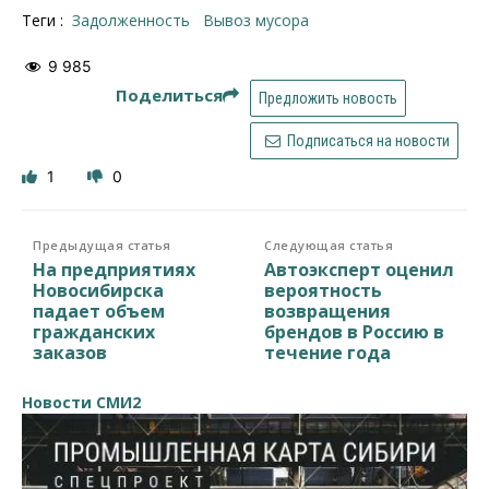
Теги :
задолженность
вывоз мусора
9 985
Поделиться
Предложить новость
Подписаться на новости
1
0
Предыдущая статья
Следующая статья
На предприятиях
Автоэксперт оценил
Новосибирска
вероятность
падает объем
возвращения
гражданских
брендов в Россию в
заказов
течение года
Новости СМИ2