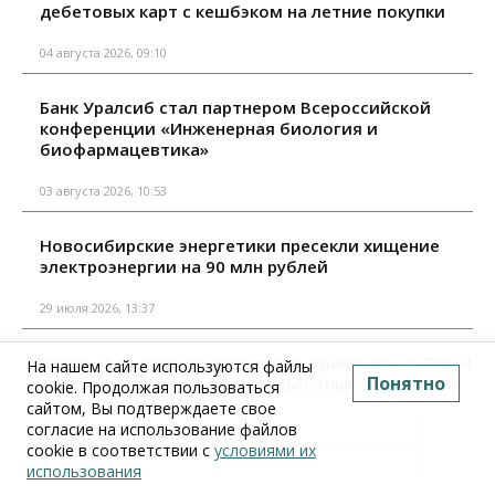
дебетовых карт с кешбэком на летние покупки
04 августа 2026, 09:10
Банк Уралсиб стал партнером Всероссийской
конференции «Инженерная биология и
биофармацевтика»
03 августа 2026, 10:53
Новосибирские энергетики пресекли хищение
электроэнергии на 90 млн рублей
29 июля 2026, 13:37
Карта «120 дней на максимум» Уралсиба – в Топ-4
На нашем сайте используются файлы
Понятно
кредитных карт с длинным льготным периодом
cookie. Продолжая пользоваться
сайтом, Вы подтверждаете свое
29 июля 2026, 09:10
согласие на использование файлов
cookie в соответствии с
условиями их
использования
Все материалы