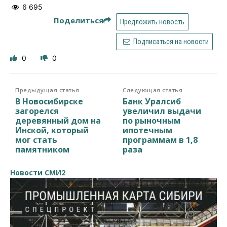
6 695
Поделиться
Предложить новость
Подписаться на новости
0
0
Предыдущая статья
Следующая статья
В Новосибирске
Банк Уралсиб
загорелся
увеличил выдачи
деревянный дом на
по рыночным
Инской, который
ипотечным
мог стать
программам в 1,8
памятником
раза
Новости СМИ2