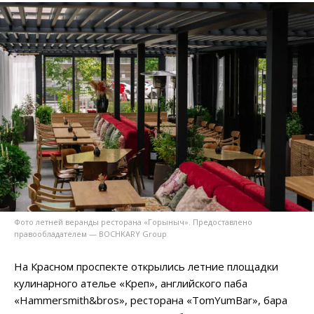
Фото летней веранды ресторана «Горыныч». Предоставлено
правообладателем — BOCHKARY Group
На Красном проспекте открылись летние площадки
кулинарного ателье «Креп», английского паба
«Hammersmith&bros», ресторана «TomYumBar», бара