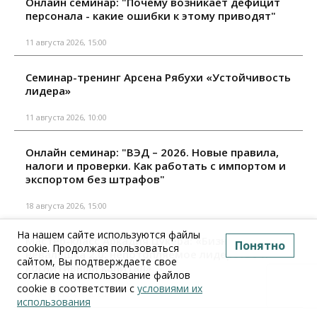
Онлайн семинар: "Почему возникает дефицит
персонала - какие ошибки к этому приводят"
11 августа 2026, 15:00
Семинар-тренинг Арсена Рябухи «Устойчивость
лидера»
11 августа 2026, 10:00
Онлайн семинар: "ВЭД – 2026. Новые правила,
налоги и проверки. Как работать с импортом и
экспортом без штрафов"
18 августа 2026, 15:00
На нашем сайте используются файлы
Мастер-класс Аркадия Цукера: «Бизнес-
Понятно
cookie. Продолжая пользоваться
неваляшка 2.0: непотопляемое лидерство и
сайтом, Вы подтверждаете свое
когнитивный капитал»
согласие на использование файлов
cookie в соответствии с
условиями их
18 августа 2026, 10:00
использования