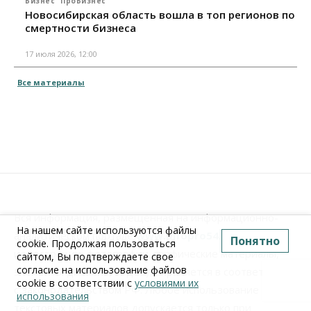
Бизнес
ПроБизнес
Новосибирская область вошла в топ регионов по
смертности бизнеса
17 июля 2026, 12:00
Все материалы
Вся информация, размещенная на информационно-
На нашем сайте используются файлы
аналитическом портале
www.Infopro54.ru
(тексты,
Понятно
cookie. Продолжая пользоваться
иллюстрации, фотографии, графические материалы,
сайтом, Вы подтверждаете свое
согласие на использование файлов
элементы дизайна, видео), охраняется в соответствии
cookie в соответствии с
условиями их
с законодательством РФ. Любое использование
использования
текстовых материалов допускается только при