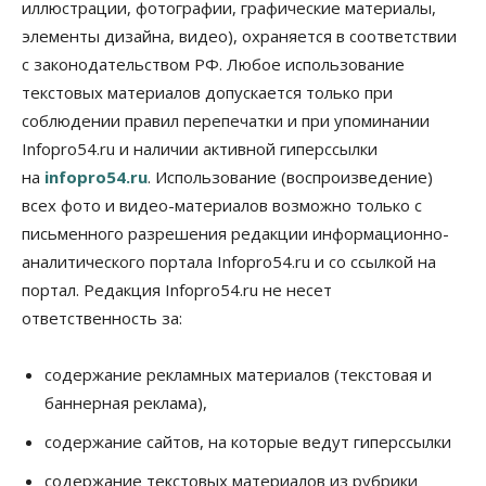
иллюстрации, фотографии, графические материалы,
Общество
элементы дизайна, видео), охраняется в соответствии
Синоптики рассказали о погоде в Новосибирске
с законодательством РФ. Любое использование
на выходных
07 Августа 2026, 12:00
текстовых материалов допускается только при
соблюдении правил перепечатки и при упоминании
Общество
Infopro54.ru и наличии активной гиперссылки
Жители Новосибирска смогут добровольно
повысить свою пенсию
на
infopro54.ru
. Использование (воспроизведение)
07 Августа 2026, 11:30
всех фото и видео-материалов возможно только с
письменного разрешения редакции информационно-
Общество
Деньгами будут распоряжаться дети: в десяти
аналитического портала Infopro54.ru и со ссылкой на
школах Новосибирской области введут
портал. Редакция Infopro54.ru не несет
инициативное бюджетирование
ответственность за:
07 Августа 2026, 11:00
Общество
Право&Порядок
содержание рекламных материалов (текстовая и
В Новосибирске руководителя отдела полиции
заключили под стражу
баннерная реклама),
07 Августа 2026, 10:15
содержание сайтов, на которые ведут гиперссылки
Общество
содержание текстовых материалов из рубрики