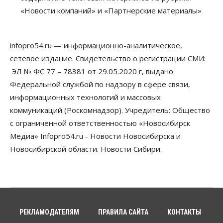
Недели жары повлияли на урожай в
Новосибирской области, но режима ЧС не будет
«Новости компаний» и «Партнерские материалы»
07 Августа 2026, 10:00
Бизнес
Право&Порядок
infopro54.ru — информационно-аналитическое,
Предприятия Новосибирска
сетевое издание. Свидетельство о регистрации СМИ:
выстраивают системы защиты от атак БПЛА
07 Августа 2026, 09:00
ЭЛ № ФС 77 – 78381 от 29.05.2020 г, выдано
Федеральной службой по надзору в сфере связи,
Бизнес
информационных технологий и массовых
По «Сибэлектротерму» выдали исполнительные
листы на полмиллиарда рублей
коммуникаций (Роскомнадзор). Учредитель: Общество
07 Августа 2026, 08:00
с ограниченной ответственностью «Новосибирск
Медиа» Infopro54.ru - Новости Новосибирска и
Бизнес
Власть
Медицина
Общество
Искусственный интеллект предлагают
Новосибирской области. Новости Сибири.
привлекать к разработке новых лекарств в
России
06 Августа 2026, 19:00
Мировые И Федеральные Новости
Россия построит в Киргизии новый кампус КРСУ:
30 гектаров, 15 тысяч студентов и 30 миллиардов
РЕКЛАМОДАТЕЛЯМ
ПРАВИЛА САЙТА
КОНТАКТЫ
рублей