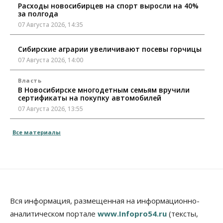
Расходы новосибирцев на спорт выросли на 40%
за полгода
07 Августа 2026, 14:35
Сибирские аграрии увеличивают посевы горчицы
07 Августа 2026, 14:00
Власть
В Новосибирске многодетным семьям вручили
сертификаты на покупку автомобилей
07 Августа 2026, 13:55
Авто
Общество
Все материалы
Треть автовладельцев в Новосибирской области
«поставили машины на прикол»
07 Августа 2026, 13:00
Власть
Школы, библиотеки, пешеходные тротуары:
депутаты Госдумы контролируют работы на
Вся информация, размещенная на информационно-
социальных объектах
аналитическом портале
www.Infopro54.ru
(тексты,
07 Августа 2026, 12:35