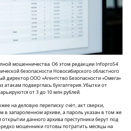
олной мошенничества. Об этом редакции Infopro54
мической безопасности Новосибирского областного
й директор ООО «Агентство Безопасности «Омега»
аз атакам подверглась бухгалтерия. Убытки от
рьируются от 3 до 10 млн рублей.
ее на деловую переписку: счёт, акт сверки,
 в запароленном архиве, а пароль указан в том же
и открытии данного архива преступники берут под
ередко мошенники готовы потратить месяцы на