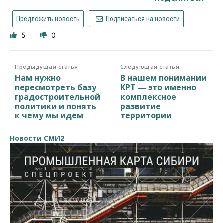
Предложить новость
Подписаться на новости
5
0
Предыдущая статья
Следующая статья
Нам нужно
В нашем понимании
пересмотреть базу
КРТ — это именно
градостроительной
комплексное
политики и понять
развитие
к чему мы идем
территории
Новости СМИ2